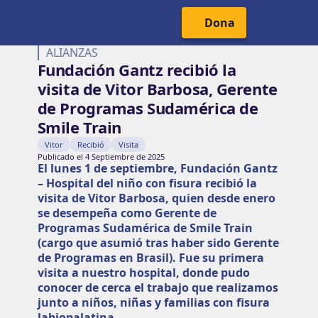
Cabecera del Sitio
Menú Principal
Dona
ALIANZAS
Fundación Gantz recibió la
visita de Vitor Barbosa, Gerente
de Programas Sudamérica de
Smile Train
Vitor
Recibió
Visita
Publicado el 4 Septiembre de 2025
El lunes 1 de septiembre, Fundación Gantz
– Hospital del niño con fisura recibió la
visita de Vitor Barbosa, quien desde enero
se desempeña como Gerente de
Programas Sudamérica de Smile Train
(cargo que asumió tras haber sido Gerente
de Programas en Brasil). Fue su primera
visita a nuestro hospital, donde pudo
conocer de cerca el trabajo que realizamos
junto a niños, niñas y familias con fisura
labiopalatina.