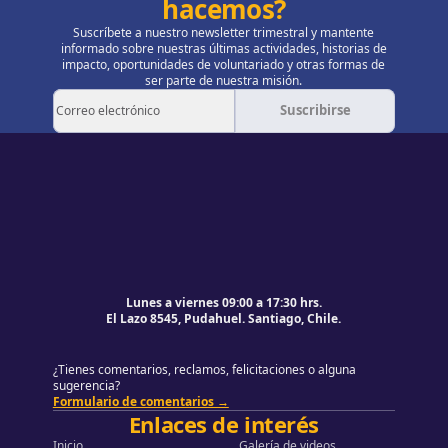
hacemos?
Suscríbete a nuestro newsletter trimestral y mantente
informado sobre nuestras últimas actividades, historias de
impacto, oportunidades de voluntariado y otras formas de
ser parte de nuestra misión.
Suscribirse
Pie de página
Volver al principio de la página
Lunes a viernes 09:00 a 17:30 hrs.
El Lazo 8545, Pudahuel. Santiago, Chile.
¿Tienes comentarios, reclamos, felicitaciones o alguna
sugerencia?
Formulario de comentarios →
Enlaces de interés
Inicio
Galería de videos