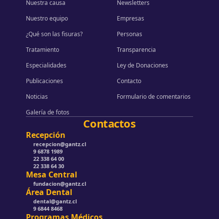
Nuestra causa
Newsletters
Nuestro equipo
Empresas
¿Qué son las fisuras?
Personas
Tratamiento
Transparencia
Especialidades
Ley de Donaciones
Publicaciones
Contacto
Noticias
Formulario de comentarios
Galería de fotos
Contactos
Recepción
recepcion@gantz.cl
9 6878 1989
22 338 64 00
22 338 64 30
Mesa Central
fundacion@gantz.cl
Área Dental
dental@gantz.cl
9 6844 8468
Programas Médicos