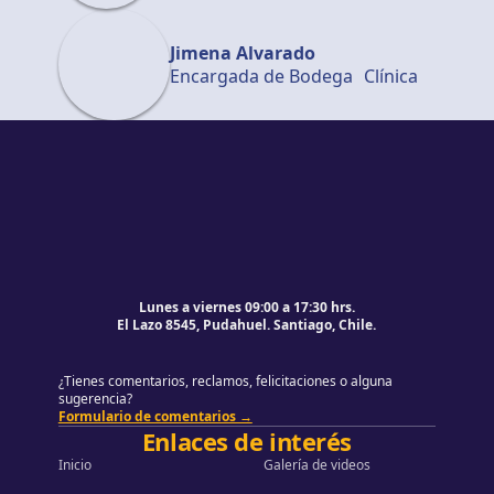
Jimena Alvarado
Encargada de Bodega Clínica
Pie de página
Volver al principio de la página
Lunes a viernes 09:00 a 17:30 hrs.
El Lazo 8545, Pudahuel. Santiago, Chile.
¿Tienes comentarios, reclamos, felicitaciones o alguna
sugerencia?
Formulario de comentarios →
Enlaces de interés
Inicio
Galería de videos