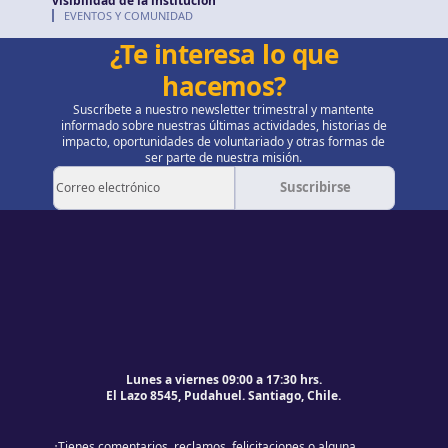
visibilidad de la institución
EVENTOS Y COMUNIDAD
¿Te interesa lo que
hacemos?
Suscríbete a nuestro newsletter trimestral y mantente
informado sobre nuestras últimas actividades, historias de
impacto, oportunidades de voluntariado y otras formas de
ser parte de nuestra misión.
Suscribirse
Pie de página
Volver al principio de la página
Lunes a viernes 09:00 a 17:30 hrs.
El Lazo 8545, Pudahuel. Santiago, Chile.
¿Tienes comentarios, reclamos, felicitaciones o alguna