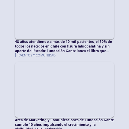
48 años atendiendo a más de 10 mil pacientes, el 50% de
todos los nacidos en Chile con fisura labiopalatina y sin
aporte del Estado: Fundación Gantz lanza el libro que
rescata esta historia
EVENTOS Y COMUNIDAD
Área de Marketing y Comunicaciones de Fundación Gantz
cumple 10 años impulsando el crecimiento y la