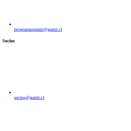
programasgantz@gantz.cl
Socios
socios@gantz.cl