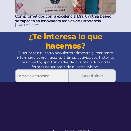
Comprometidos con la excelencia: Dra. Cynthia Dabed
se capacita en innovadora técnica de Ortodoncia
ACADÉMICO
¿Te interesa lo que
hacemos?
Suscríbete a nuestro newsletter trimestral y mantente
informado sobre nuestras últimas actividades, historias
de impacto, oportunidades de voluntariado y otras
formas de ser parte de nuestra misión.
Suscribirse
Pie de página
Volver al principio de la página