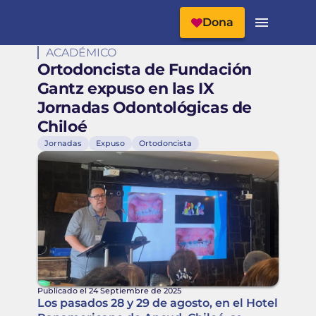
Cabecera del Sitio
Menú Principal
Dona
ACADÉMICO
Ortodoncista de Fundación
Gantz expuso en las IX
Jornadas Odontológicas de
Chiloé
Jornadas
Expuso
Ortodoncista
Publicado el 24 Septiembre de 2025
Los pasados 28 y 29 de agosto, en el Hotel