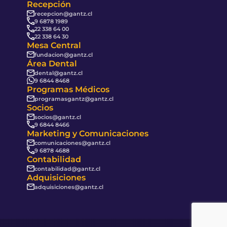
Recepción
recepcion@gantz.cl
9 6878 1989
22 338 64 00
22 338 64 30
Mesa Central
fundacion@gantz.cl
Área Dental
dental@gantz.cl
9 6844 8468
Programas Médicos
programasgantz@gantz.cl
Socios
socios@gantz.cl
9 6844 8466
Marketing y Comunicaciones
comunicaciones@gantz.cl
9 6878 4688
Contabilidad
contabilidad@gantz.cl
Adquisiciones
adquisiciones@gantz.cl