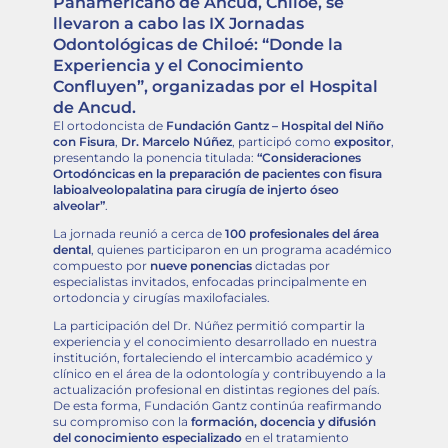
Panamericano de Ancud, Chiloé, se
llevaron a cabo las IX Jornadas
Odontológicas de Chiloé: “Donde la
Experiencia y el Conocimiento
Confluyen”, organizadas por el Hospital
de Ancud.
El ortodoncista de
Fundación Gantz – Hospital del Niño
con Fisura
,
Dr. Marcelo Núñez
, participó como
expositor
,
presentando la ponencia titulada:
“Consideraciones
Ortodóncicas en la preparación de pacientes con fisura
labioalveolopalatina para cirugía de injerto óseo
alveolar”
.
La jornada reunió a cerca de
100 profesionales del área
dental
, quienes participaron en un programa académico
compuesto por
nueve ponencias
dictadas por
especialistas invitados, enfocadas principalmente en
ortodoncia y cirugías maxilofaciales.
La participación del Dr. Núñez permitió compartir la
experiencia y el conocimiento desarrollado en nuestra
institución, fortaleciendo el intercambio académico y
clínico en el área de la odontología y contribuyendo a la
actualización profesional en distintas regiones del país.
De esta forma, Fundación Gantz continúa reafirmando
su compromiso con la
formación, docencia y difusión
del conocimiento especializado
en el tratamiento