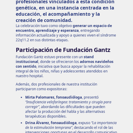
profesionales vinculados a esta condición
genética, en una instancia centrada en la
educación, el acompañamiento y la
creación de comunidad.
La celebración tuvo como objetivo
generar un espacio de
encuentro, aprendizaje y esperanza
, entregando
información actualizada y apoyo a quienes viven el síndrome
22q11.2 en sus distintas etapas.
Participación de Fundación Gantz
Fundación Gantz estuvo presente con un
stand
institucional
, donde se ofrecieron los
adornos navideños
con sentido
, iniciativa que busca apoyar la rehabilitación
integral de los niños, niñas y adolescentes atendidos en
nuestro hospital.
Además, dos profesionales de nuestra institución
participaron como expositoras:
Mirta Palomares, fonoaudióloga
, presentó
“Insuficiencia velofaríngea: tratamiento y cirugía para
corregir”
, abordando las dificultades que pueden
afectar la producción del habla y las alternativas
terapéuticas disponibles.
Drina Álvarez, fonoaudióloga
, expuso
“La importancia
de la estimulación temprana”
, destacando el rol de las
intervenciones oportunas en el desarrollo comunicativo