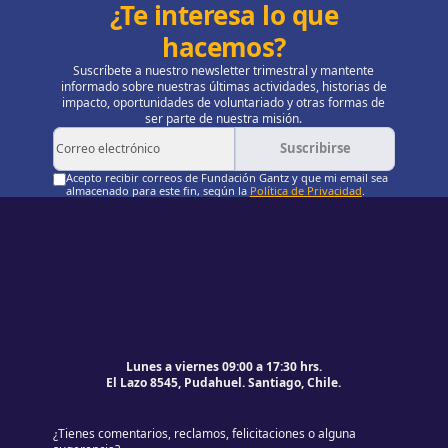
¿Te interesa lo que
hacemos?
Suscríbete a nuestro newsletter trimestral y mantente
informado sobre nuestras últimas actividades, historias de
impacto, oportunidades de voluntariado y otras formas de
ser parte de nuestra misión.
Suscribirse
Acepto recibir correos de Fundación Gantz y que mi email sea
almacenado para este fin, según la
Política de Privacidad
.
Pie de página
Volver al principio de la página
Lunes a viernes 09:00 a 17:30 hrs.
El Lazo 8545, Pudahuel. Santiago, Chile.
¿Tienes comentarios, reclamos, felicitaciones o alguna