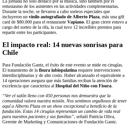
La jornada no solo destacó por la música, sino también por el
entusiasmo de los asistentes en las actividades complementarias.
Durante la noche, se llevaron a cabo sorteos especiales que
incluyeron un
vinilo autografiado de Alberto Plaza
, más una gift
card de $80.000 para el restaurante
Vapiano
. El gran cierre estuvo a
cargo del sorteo de la rifa, la cual tuvo 12 increíbles premios para
repartir entre los participantes.
El impacto real: 14 nuevas sonrisas para
Chile
Para Fundación Gantz, el éxito de este evento se mide en cirugías.
El tratamiento de la
fisura labiopalatina
requiere intervenciones
interdisciplinarias y de alto costo. Haber alcanzado el equivalente a
14 operaciones asegura que más familias reciban la atención de
excelencia que caracteriza al
Hospital del Niño con Fisura
.
“Ver el salón lleno con 450 personas nos demuestra que la
comunidad valora nuestra misión. Nos sentimos orgullosos de tener
aquí a Alberto Plaza en un show excepcional a beneficio de la
fundación. Estas 14 cirugías representan un cambio de vida real
para nuestros pacientes y sus familias”
, señaló Patricia Oliva,
Gerente de Marketing y Comunicaciones de Fundación Gantz.