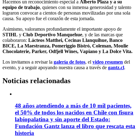
Hacemos un reconocimiento especial a
Alberto Plaza y a su
equipo de trabajo
, quienes con su inmensa generosidad y talento
lograron convocar a cientos de personas movilizadas por una sola
causa. Su apoyo fue el corazón de esta jornada.
Asimismo, valoramos profundamente el importante apoyo de
STIHL
y
Club Deportivo Manquehue
, y de las marcas que
colaboraron:
Lácteos Matthei, Cecinas Llanquihue, Banco
BICE, La Maestranza, Pomeriggio Bistró, Coleman, Moulie
Chocolaterie, Parker, Odfjell Wines, Vapiano y La Dolce Vita.
Los invitamos a revisar la
galería de fotos
, el
video resumen
del
evento, y a seguir apoyando nuestra causa a través de
gantz.cl
.
Noticias relacionadas
48 años atendiendo a más de 10 mil pacientes,
el 50% de todos los nacidos en Chile con fisura
labiopalatina y sin aporte del Estado:
Fundación Gantz lanza el libro que rescata esta
historia