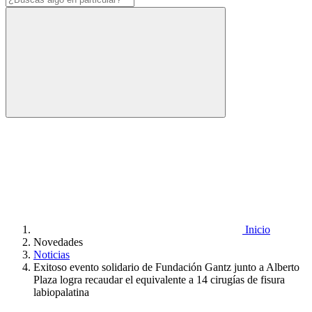
algo
en
particular?
Inicio
Novedades
Noticias
Exitoso evento solidario de Fundación Gantz junto a Alberto
Plaza logra recaudar el equivalente a 14 cirugías de fisura
labiopalatina