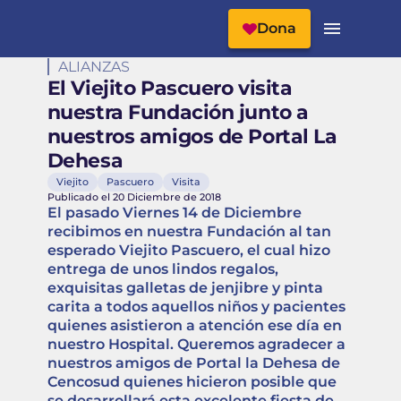
Cabecera del Sitio
Menú Principal
Dona
ALIANZAS
El Viejito Pascuero visita
nuestra Fundación junto a
nuestros amigos de Portal La
Dehesa
Viejito
Pascuero
Visita
Publicado el 20 Diciembre de 2018
El pasado Viernes 14 de Diciembre
recibimos en nuestra Fundación al tan
esperado Viejito Pascuero, el cual hizo
entrega de unos lindos regalos,
exquisitas galletas de jenjibre y pinta
carita a todos aquellos niños y pacientes
quienes asistieron a atención ese día en
nuestro Hospital. Queremos agradecer a
nuestros amigos de Portal la Dehesa de
Cencosud quienes hicieron posible que
se desarrollará esta excelente fiesta de