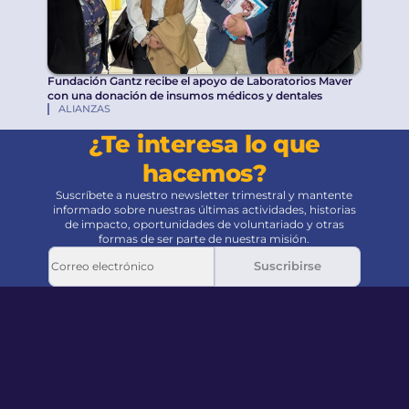
Fundación Gantz recibe el apoyo de Laboratorios Maver
con una donación de insumos médicos y dentales
ALIANZAS
¿Te interesa lo que
hacemos?
Suscríbete a nuestro newsletter trimestral y mantente
informado sobre nuestras últimas actividades, historias
de impacto, oportunidades de voluntariado y otras
formas de ser parte de nuestra misión.
Suscribirse
Pie de página
Volver al principio de la página