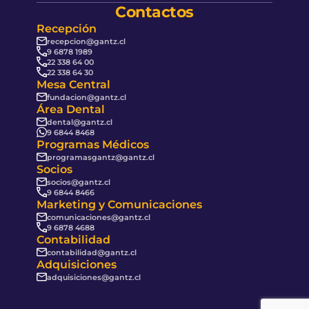
Contactos
Recepción
recepcion@gantz.cl
9 6878 1989
22 338 64 00
22 338 64 30
Mesa Central
fundacion@gantz.cl
Área Dental
dental@gantz.cl
9 6844 8468
Programas Médicos
programasgantz@gantz.cl
Socios
socios@gantz.cl
9 6844 8466
Marketing y Comunicaciones
comunicaciones@gantz.cl
9 6878 4688
Contabilidad
contabilidad@gantz.cl
Adquisiciones
adquisiciones@gantz.cl