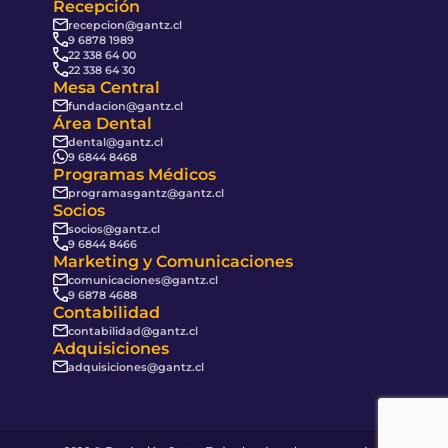
Recepción
recepcion@gantz.cl
9 6878 1989
22 338 64 00
22 338 64 30
Mesa Central
fundacion@gantz.cl
Área Dental
dental@gantz.cl
9 6844 8468
Programas Médicos
programasgantz@gantz.cl
Socios
socios@gantz.cl
9 6844 8466
Marketing y Comunicaciones
comunicaciones@gantz.cl
9 6878 4688
Contabilidad
contabilidad@gantz.cl
Adquisiciones
adquisiciones@gantz.cl