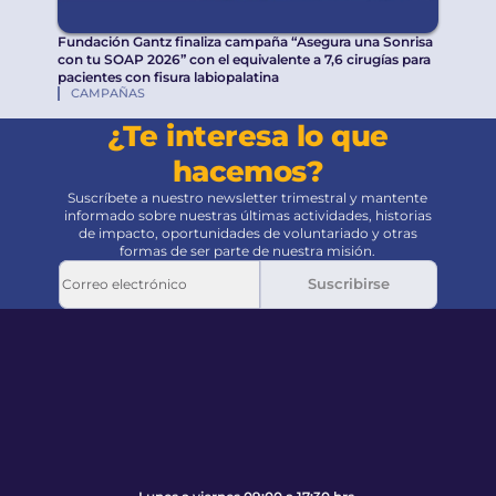
Fundación Gantz finaliza campaña “Asegura una Sonrisa
con tu SOAP 2026” con el equivalente a 7,6 cirugías para
pacientes con fisura labiopalatina
CAMPAÑAS
¿Te interesa lo que
hacemos?
Suscríbete a nuestro newsletter trimestral y mantente
informado sobre nuestras últimas actividades, historias
de impacto, oportunidades de voluntariado y otras
formas de ser parte de nuestra misión.
Suscribirse
Pie de página
Volver al principio de la página