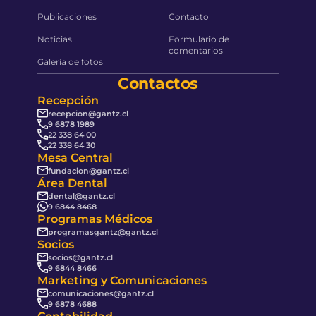
Publicaciones
Contacto
Noticias
Formulario de
comentarios
Galería de fotos
Contactos
Recepción
recepcion@gantz.cl
9 6878 1989
22 338 64 00
22 338 64 30
Mesa Central
fundacion@gantz.cl
Área Dental
dental@gantz.cl
9 6844 8468
Programas Médicos
programasgantz@gantz.cl
Socios
socios@gantz.cl
9 6844 8466
Marketing y Comunicaciones
comunicaciones@gantz.cl
9 6878 4688