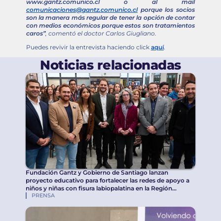
www.gantz.comunico.cl o al mail
comunicaciones@gantz.comunico.cl
porque los socios
son la manera más regular de tener la opción de contar
con medios económicos porque estos son tratamientos
caros”
, comentó el doctor Carlos Giugliano.
Puedes revivir la entrevista haciendo click
aquí
.
Noticias relacionadas
Fundación Gantz y Gobierno de Santiago lanzan
proyecto educativo para fortalecer las redes de apoyo a
niños y niñas con fisura labiopalatina en la Región
PRENSA
Metropolitana