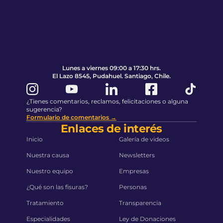
Pie de página
Volver al principio de la página
Lunes a viernes 09:00 a 17:30 hrs.
El Lazo 8545, Pudahuel. Santiago, Chile.
¿Tienes comentarios, reclamos, felicitaciones o alguna
sugerencia?
Formulario de comentarios →
Enlaces de interés
Inicio
Galería de videos
Nuestra causa
Newsletters
Nuestro equipo
Empresas
¿Qué son las fisuras?
Personas
Tratamiento
Transparencia
Especialidades
Ley de Donaciones