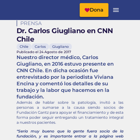
Cabecera del Sitio
Menú Principal
Dona
PRENSA
Dr. Carlos Giugliano en CNN
Chile
Chile
Carlos
Giugliano
Publicado el 24 Agosto de 2017
Nuestro director médico, Carlos
Giugliano, en 2016 estuvo presente en
CNN Chile. En dicha ocasión fue
entrevistado por la periodista Viviana
Encina y comentó los detalles de su
trabajo y la labor que hacemos en la
fundación.
Además de hablar sobre la patología, invitó a las
personas a sumarse a la causa siendo socios de
Fundación Gantz para apoyar el financiamiento y de esta
forma poder seguir entregando un tratamiento integral
a nuestros pacientes.
“Sería muy bueno que la gente fuera socia de la
fundación, y es importante entrar a la página web