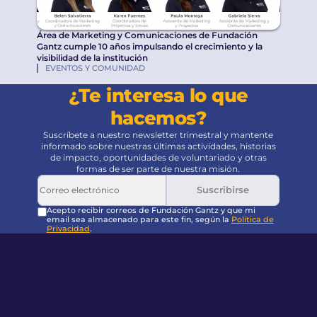
Área de Marketing y Comunicaciones de Fundación
Gantz cumple 10 años impulsando el crecimiento y la
visibilidad de la institución
EVENTOS Y COMUNIDAD
¿Te interesa lo que
hacemos?
Suscríbete a nuestro newsletter trimestral y mantente
informado sobre nuestras últimas actividades, historias
de impacto, oportunidades de voluntariado y otras
formas de ser parte de nuestra misión.
Suscribirse
Acepto recibir correos de Fundación Gantz y que mi
email sea almacenado para este fin, según la
Política de
Privacidad
.
Pie de página
Volver al principio de la página