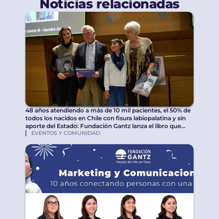
Noticias relacionadas
48 años atendiendo a más de 10 mil pacientes, el 50% de
todos los nacidos en Chile con fisura labiopalatina y sin
aporte del Estado: Fundación Gantz lanza el libro que
EVENTOS Y COMUNIDAD
rescata esta historia