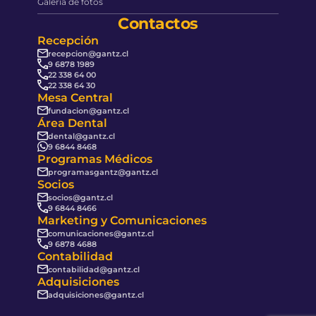
Galería de fotos
Contactos
Recepción
recepcion@gantz.cl
9 6878 1989
22 338 64 00
22 338 64 30
Mesa Central
fundacion@gantz.cl
Área Dental
dental@gantz.cl
9 6844 8468
Programas Médicos
programasgantz@gantz.cl
Socios
socios@gantz.cl
9 6844 8466
Marketing y Comunicaciones
comunicaciones@gantz.cl
9 6878 4688
Contabilidad
contabilidad@gantz.cl
Adquisiciones
adquisiciones@gantz.cl