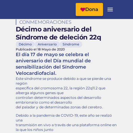
Cabecera del Sitio
Menú Principal
Dona
CONMEMORACIONES
Décimo aniversario del
Síndrome de deleción 22q
Décimo
Aniversario
Síndrome
Publicado el 18 Mayo de 2020
El día 17 de mayo se celebra el
aniversario del Día mundial de
sensibilización del Síndrome
Velocardiofacial.
Este síndrome se produce debido a que se pierde una
región
específica del cromosoma 22, la región 22q11.2 que
alberga algunos genes que
controlan determinados aspectos del desarrollo
embrionario como el desarrollo
del paladar y de determinadas zonas del cerebro.
Debido a la pandemia de COVID-19, este año se realizó
una
transmisión en vivo a través de una plataforma online en
la que los niños junto