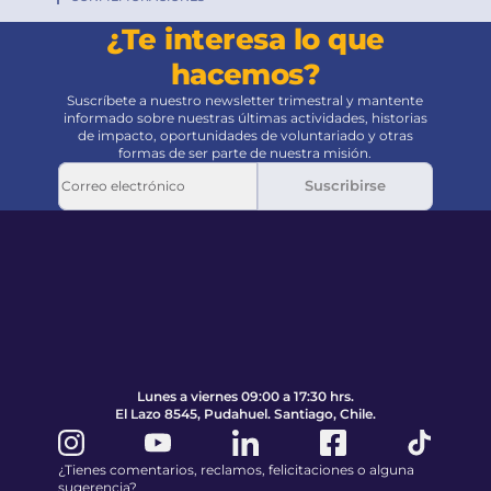
¿Te interesa lo que
hacemos?
Suscríbete a nuestro newsletter trimestral y mantente
informado sobre nuestras últimas actividades, historias
de impacto, oportunidades de voluntariado y otras
formas de ser parte de nuestra misión.
Suscribirse
Pie de página
Volver al principio de la página
Lunes a viernes 09:00 a 17:30 hrs.
El Lazo 8545, Pudahuel. Santiago, Chile.
¿Tienes comentarios, reclamos, felicitaciones o alguna
sugerencia?