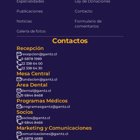
Especialidades
Ley de Donaciones
Publicaciones
Contacto
Noticias
Formulario de
comentarios
Galería de fotos
Contactos
Recepción
recepcion@gantz.cl
9 6878 1989
22 338 64 00
22 338 64 30
Mesa Central
fundacion@gantz.cl
Área Dental
dental@gantz.cl
9 6844 8468
Programas Médicos
programasgantz@gantz.cl
Socios
socios@gantz.cl
9 6844 8466
Marketing y Comunicaciones
comunicaciones@gantz.cl
9 6878 4688