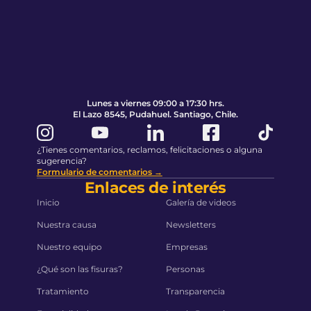
Pie de página
Volver al principio de la página
Lunes a viernes 09:00 a 17:30 hrs.
El Lazo 8545, Pudahuel. Santiago, Chile.
¿Tienes comentarios, reclamos, felicitaciones o alguna
sugerencia?
Formulario de comentarios →
Enlaces de interés
Inicio
Galería de videos
Nuestra causa
Newsletters
Nuestro equipo
Empresas
¿Qué son las fisuras?
Personas
Tratamiento
Transparencia