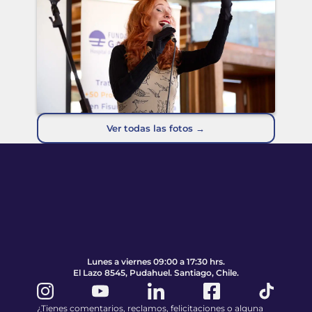
Ver todas las fotos →
Pie de página
Volver al principio de la página
Lunes a viernes 09:00 a 17:30 hrs.
El Lazo 8545, Pudahuel. Santiago, Chile.
¿Tienes comentarios, reclamos, felicitaciones o alguna