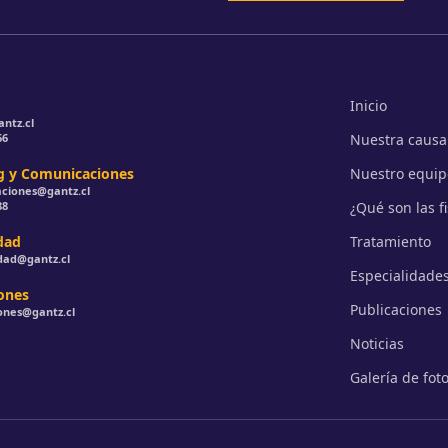
Inicio
ntz.cl
66
Nuestra causa
g y Comunicaciones
Nuestro equip
ciones@gantz.cl
88
¿Qué son las f
dad
Tratamiento
idad@gantz.cl
Especialidade
ones
Publicaciones
ones@gantz.cl
Noticias
Galería de fot