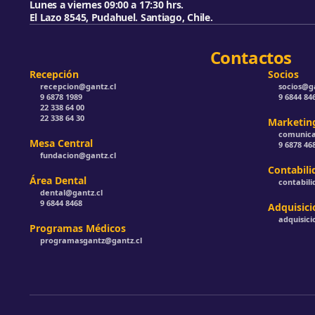
Lunes a viernes 09:00 a 17:30 hrs.
El Lazo 8545, Pudahuel. Santiago, Chile.
Contactos
Recepción
Socios
recepcion@gantz.cl
socios@ga
9 6878 1989
9 6844 84
22 338 64 00
22 338 64 30
Marketin
comunica
Mesa Central
9 6878 46
fundacion@gantz.cl
Contabili
Área Dental
contabil
dental@gantz.cl
9 6844 8468
Adquisici
adquisici
Programas Médicos
programasgantz@gantz.cl