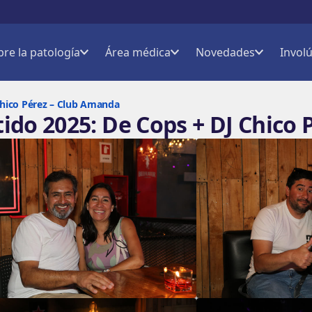
bre la patología
Área médica
Novedades
Invol
Chico Pérez – Club Amanda
ido 2025: De Cops + DJ Chico 