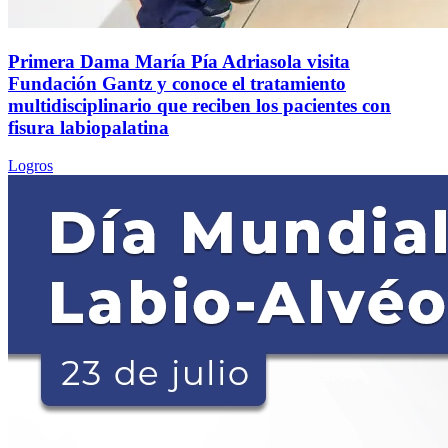
Primera Dama María Pía Adriasola visita
Fundación Gantz y conoce el tratamiento
multidisciplinario que reciben los pacientes con
fisura labiopalatina
Logros