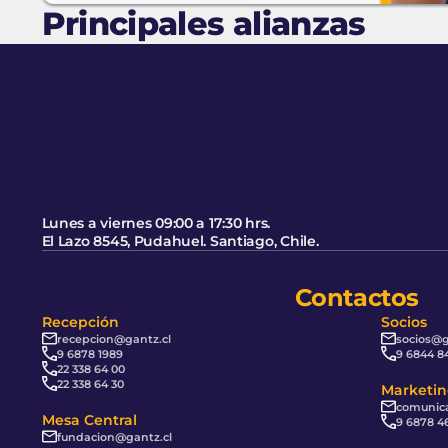
Principales alianzas
Pie de página
Volver al principio de la página
Lunes a viernes 09:00 a 17:30 hrs.
El Lazo 8545, Pudahuel. Santiago, Chile.
Contactos
Recepción
Socios
recepcion@gantz.cl
socios@g
9 6878 1989
9 6844 8
22 338 64 00
22 338 64 30
Marketin
comunica
Mesa Central
9 6878 4
fundacion@gantz.cl