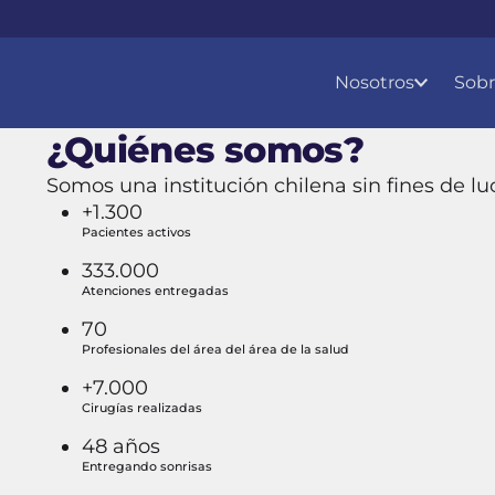
Cabecera del Sitio
Menú Principal
Nosotros
Sobr
¿Quiénes somos?
Somos una institución chilena sin fines de lu
+1.300
Pacientes activos
333.000
Atenciones entregadas
70
Profesionales del área del área de la salud
+7.000
Cirugías realizadas
48 años
Entregando sonrisas