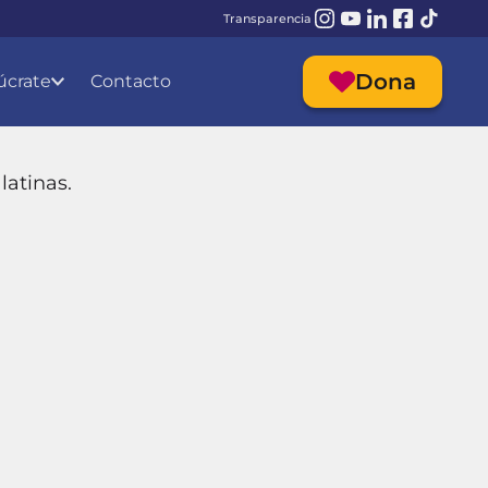
Transparencia
Me
Dona
úcrate
Contacto
latinas.