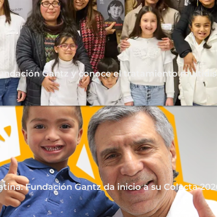
undación Gantz y conoce el tratamiento multidisc
atina: Fundación Gantz da inicio a su Colecta 20