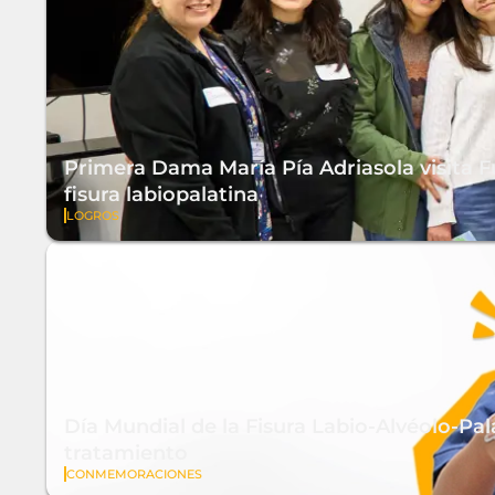
Primera Dama María Pía Adriasola visita F
fisura labiopalatina
LOGROS
Día Mundial de la Fisura Labio-Alvéolo-Pal
tratamiento
CONMEMORACIONES