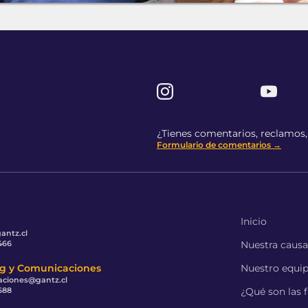
¿Tienes comentarios, reclamos, 
Formulario de comentarios →
Inicio
antz.cl
466
Nuestra caus
g y Comunicaciones
Nuestro equi
ciones@gantz.cl
688
¿Qué son las f