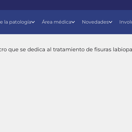
e la patología
Área médica
Novedades
Invol
cro que se dedica al tratamiento de fisuras labiopa