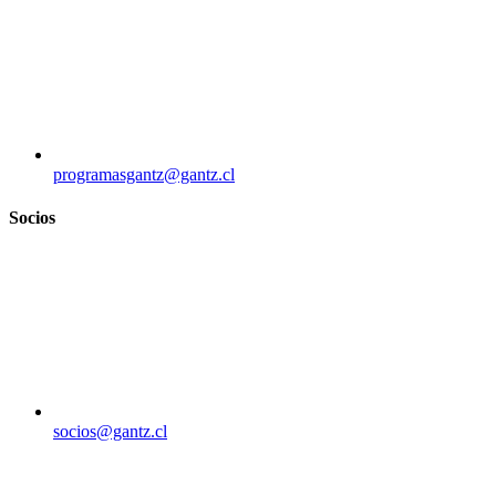
programasgantz@gantz.cl
Socios
socios@gantz.cl