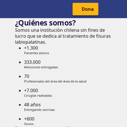
Cabecera del Sitio
Menú Principal
Dona
¿Quiénes somos?
Somos una institución chilena sin fines de
lucro que se dedica al tratamiento de fisuras
labiopalatinas.
+1.300
Pacientes activos
333.000
Atenciones entregadas
70
Profesionales del área del área de la salud
+7.000
Cirugías realizadas
48 años
Entregando sonrisas
+600
Socios