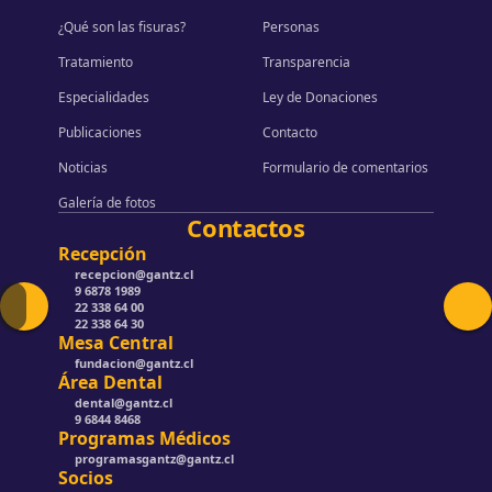
¿Qué son las fisuras?
Personas
Tratamiento
Transparencia
Especialidades
Ley de Donaciones
Publicaciones
Contacto
Noticias
Formulario de comentarios
Galería de fotos
Contactos
Recepción
recepcion@gantz.cl
9 6878 1989
22 338 64 00
22 338 64 30
Mesa Central
fundacion@gantz.cl
Área Dental
dental@gantz.cl
9 6844 8468
Programas Médicos
programasgantz@gantz.cl
Socios