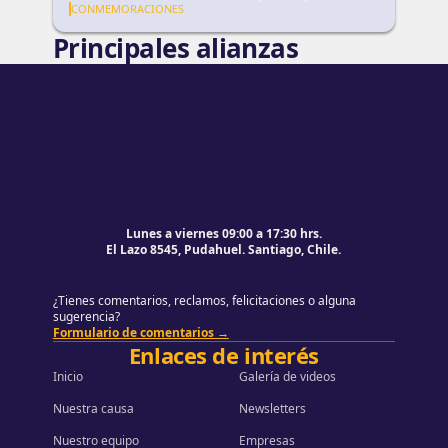
ningún niño en Chile quede sin
CONMEMORACIONES
tratamiento
Principales alianzas
Pie de página
Volver al principio de la página
Lunes a viernes 09:00 a 17:30 hrs.
El Lazo 8545, Pudahuel. Santiago, Chile.
¿Tienes comentarios, reclamos, felicitaciones o alguna
sugerencia?
Formulario de comentarios →
Enlaces de interés
Inicio
Galería de videos
Nuestra causa
Newsletters
Nuestro equipo
Empresas