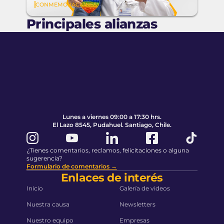
CONMEMORACIONES
ningún niño en Chile quede sin
tratamiento
Principales alianzas
Pie de página
Volver al principio de la página
Lunes a viernes 09:00 a 17:30 hrs.
El Lazo 8545, Pudahuel. Santiago, Chile.
¿Tienes comentarios, reclamos, felicitaciones o alguna
sugerencia?
Formulario de comentarios →
Enlaces de interés
Inicio
Galería de videos
Nuestra causa
Newsletters
Nuestro equipo
Empresas