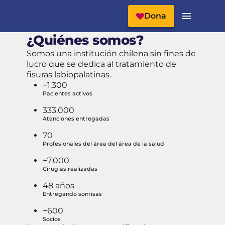
Cabecera del Sitio
Menú Principal
Dona
¿Quiénes somos?
Somos una institución chilena sin fines de
lucro que se dedica al tratamiento de
fisuras labiopalatinas.
+1.300
Pacientes activos
333.000
Atenciones entregadas
70
Profesionales del área del área de la salud
+7.000
Cirugías realizadas
48 años
Entregando sonrisas
+600
Socios