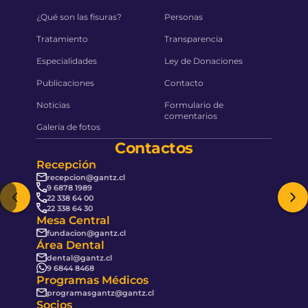
¿Qué son las fisuras?
Personas
Tratamiento
Transparencia
Especialidades
Ley de Donaciones
Publicaciones
Contacto
Noticias
Formulario de
comentarios
Galería de fotos
Contactos
Recepción
recepcion@gantz.cl
9 6878 1989
22 338 64 00
22 338 64 30
Mesa Central
fundacion@gantz.cl
Área Dental
dental@gantz.cl
9 6844 8468
Programas Médicos
programasgantz@gantz.cl
Socios