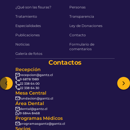
¿Qué son las fisuras?
Personas
Tratamiento
Transparencia
Especialidades
Ley de Donaciones
Publicaciones
Contacto
Noticias
Formulario de
comentarios
Galería de fotos
Contactos
Recepción
recepcion@gantz.cl
9 6878 1989
22 338 64 00
22 338 64 30
Mesa Central
fundacion@gantz.cl
Área Dental
dental@gantz.cl
9 6844 8468
Programas Médicos
programasgantz@gantz.cl
Socios