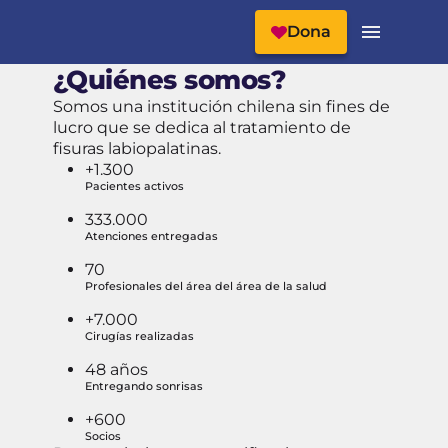
Cabecera del Sitio
Menú Principal
Dona
¿Quiénes somos?
Somos una institución chilena sin fines de
lucro que se dedica al tratamiento de
fisuras labiopalatinas.
+1.300
Pacientes activos
333.000
Atenciones entregadas
70
Profesionales del área del área de la salud
+7.000
Cirugías realizadas
48 años
Entregando sonrisas
+600
Socios