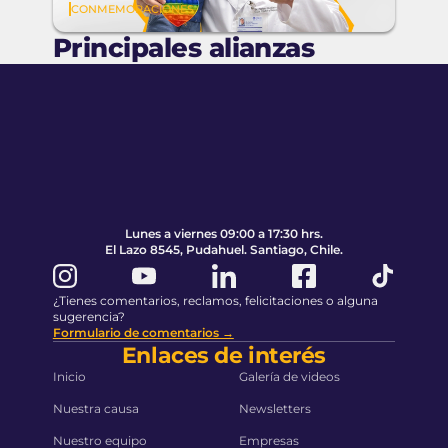
CONMEMORACIONES
ningún niño en Chile quede sin
tratamiento
Principales alianzas
Pie de página
Volver al principio de la página
Lunes a viernes 09:00 a 17:30 hrs.
El Lazo 8545, Pudahuel. Santiago, Chile.
¿Tienes comentarios, reclamos, felicitaciones o alguna
sugerencia?
Formulario de comentarios →
Enlaces de interés
Inicio
Galería de videos
Nuestra causa
Newsletters
Nuestro equipo
Empresas