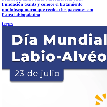
Fundación Gantz y conoce el tratamiento
multidisciplinario que reciben los pacientes con
fisura labiopalatina
Logros