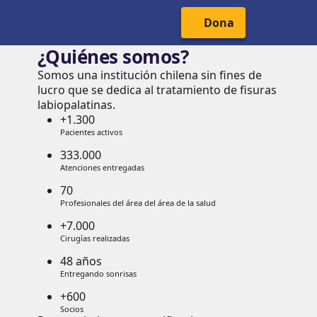
Cabecera del Sitio
Menú Principal
Dona
¿Quiénes somos?
Somos una institución chilena sin fines de
lucro que se dedica al tratamiento de fisuras
labiopalatinas.
+1.300
Pacientes activos
333.000
Atenciones entregadas
70
Profesionales del área del área de la salud
+7.000
Cirugías realizadas
48 años
Entregando sonrisas
+600
Socios