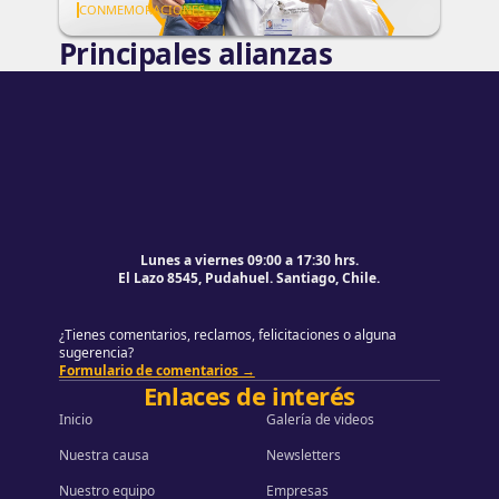
ningún niño en Chile quede sin
CONMEMORACIONES
tratamiento
Principales alianzas
Pie de página
Volver al principio de la página
Lunes a viernes 09:00 a 17:30 hrs.
El Lazo 8545, Pudahuel. Santiago, Chile.
¿Tienes comentarios, reclamos, felicitaciones o alguna
sugerencia?
Formulario de comentarios →
Enlaces de interés
Inicio
Galería de videos
Nuestra causa
Newsletters
Nuestro equipo
Empresas