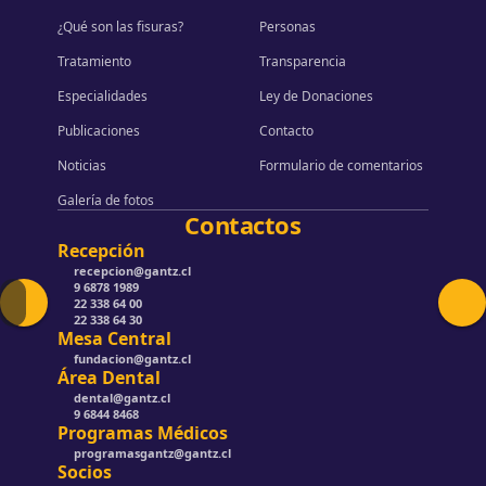
¿Qué son las fisuras?
Personas
Tratamiento
Transparencia
Especialidades
Ley de Donaciones
Publicaciones
Contacto
Noticias
Formulario de comentarios
Galería de fotos
Contactos
Recepción
recepcion@gantz.cl
9 6878 1989
22 338 64 00
22 338 64 30
Mesa Central
fundacion@gantz.cl
Área Dental
dental@gantz.cl
9 6844 8468
Programas Médicos
programasgantz@gantz.cl
Socios